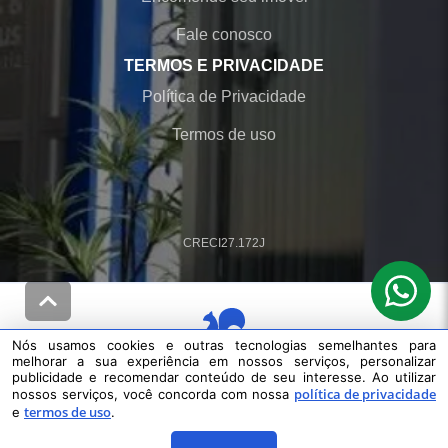
Fale conosco
TERMOS E PRIVACIDADE
Política de Privacidade
Termos de uso
CRECI
27.172J
Nós usamos cookies e outras tecnologias semelhantes para
© Desenvolvido pela
agil.net
melhorar a sua experiência em nossos serviços, personalizar
publicidade e recomendar conteúdo de seu interesse. Ao utilizar
Nós usamos cookies e outras tecnologias semelhantes para melhorar a
política de privacidade
nossos serviços, você concorda com nossa
sua experiência em nossos serviços, personalizar publicidade e
termos de uso
e
.
recomendar conteúdo de seu interesse. Ao utilizar nossos serviços, você
concorda com nossa
política de privacidade
e
termos de uso