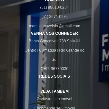
(51) 98610-0284
(51) 3671-0284
marcusimoveisbr@gmail.com
VENHA NOS CONHECER
Bento Gonçalves 738 Sala 01
Centro
|
Camaquã
|
Rio Grande do
Sul
CEP: 96780030
REDES SOCIAIS
VEJA TAMBÉM
Cadastre seu imóvel
Encomende seu imóvel