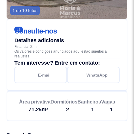
1 de 10 fotos
Consulte-nos
91
Detalhes adicionais
Financia: Sim
Os valores e condições anunciados aqui estão sujeitos a
reajustes.
Tem interesse? Entre em contato:
E-mail
WhatsApp
Área privativa
Dormitórios
Banheiros
Vagas
71.25m²
2
1
1