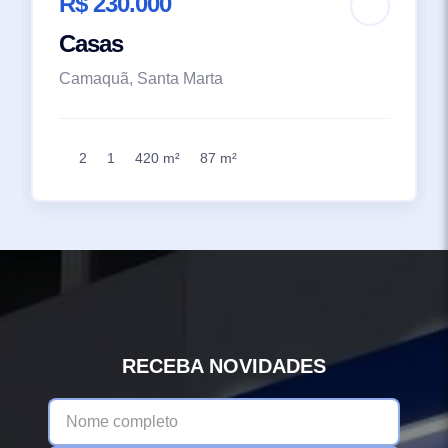
R$ 230.000
Casas
Camaquã, Santa Marta
2
1
420 m²
87 m²
RECEBA NOVIDADES