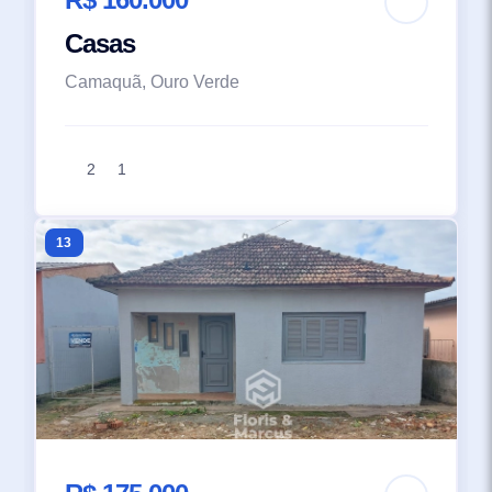
Casas
Camaquã, Ouro Verde
2
1
13