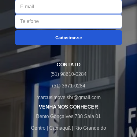
Cadastrar-se
CONTATO
(51) 98610-0284
(51) 3671-0284
marcusimoveisbr@gmail.com
VENHA NOS CONHECER
Bento Gonçalves 738 Sala 01
Centro
|
Camaquã
|
Rio Grande do