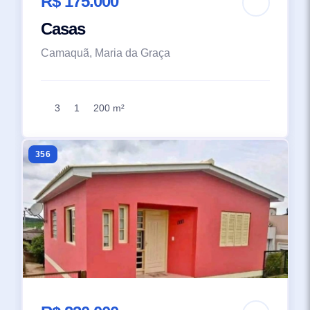
R$ 175.000
Casas
Camaquã, Maria da Graça
3
1
200 m²
356