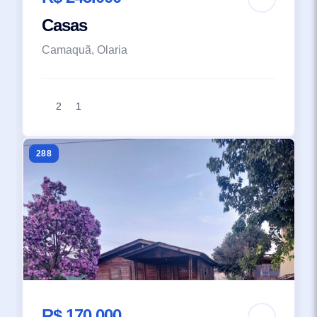
Casas
Camaquã, Olaria
2
1
288
R$ 170.000