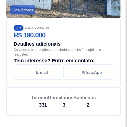
1 de 3 fotos
Preço para comprar
469
R$ 190.000
Detalhes adicionais
Os valores e condições anunciados aqui estão sujeitos a
reajustes.
Tem interesse? Entre em contato:
E-mail
WhatsApp
Terreno
Dormitórios
Banheiros
331
3
2