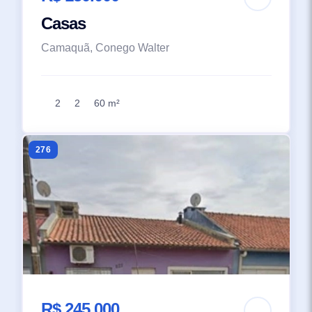
Casas
Camaquã, Conego Walter
2
2
60 m²
276
R$ 245.000