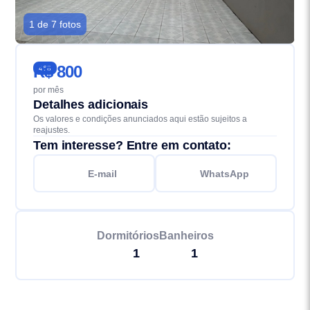
1 de 7 fotos
R$ 800
468
por mês
Detalhes adicionais
Os valores e condições anunciados aqui estão sujeitos a
reajustes.
Tem interesse? Entre em contato:
E-mail
WhatsApp
Dormitórios
Banheiros
1
1