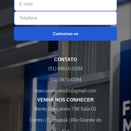
Cadastrar-se
CONTATO
(51) 98610-0284
(51) 3671-0284
marcusimoveisbr@gmail.com
VENHA NOS CONHECER
Bento Gonçalves 738 Sala 01
Centro
|
Camaquã
|
Rio Grande do