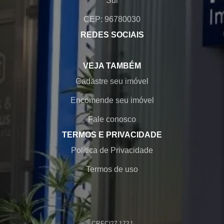
Sul
CEP: 96780030
REDES SOCIAIS
VEJA TAMBÉM
Cadastre seu imóvel
Encomende seu imóvel
Fale conosco
TERMOS E PRIVACIDADE
Política de Privacidade
Termos de uso
CRECI
27.172J