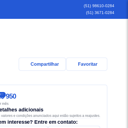
(51) 98610-0284
(51) 3671-0284
Compartilhar
Favoritar
$ 950
57
r mês
etalhes adicionais
 valores e condições anunciados aqui estão sujeitos a reajustes.
em interesse? Entre em contato: