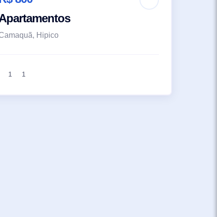
Apartamentos
Camaquã, Hipico
1
1