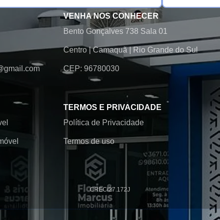
VENHA NOS CONHECER
Bento Gonçalves 738 Sala 01
Centro
|
Camaquã
|
Rio Grande do Sul
@gmail.com
CEP: 96780030
TERMOS E PRIVACIDADE
vel
Política de Privacidade
móvel
Termos de uso
CRECI
27.172J