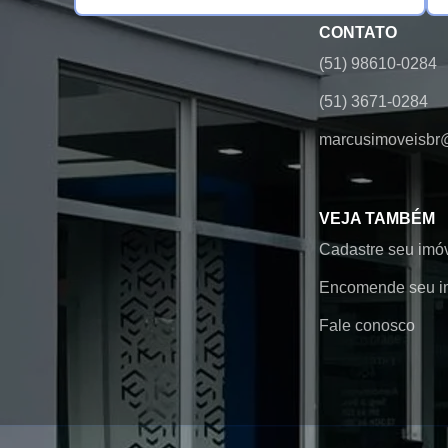
CONTATO
(51) 98610-0284
(51) 3671-0284
marcusimoveisbr
VEJA TAMBÉM
Cadastre seu imó
Encomende seu i
Fale conosco