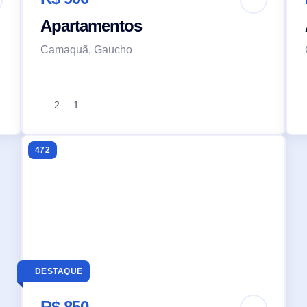
Apartamentos
Camaquã, Gaucho
2
1
472
DESTAQUE
R$ 850