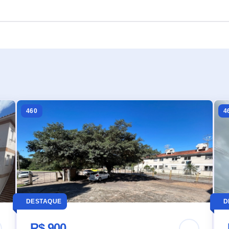
460
4
DESTAQUE
D
R$ 900