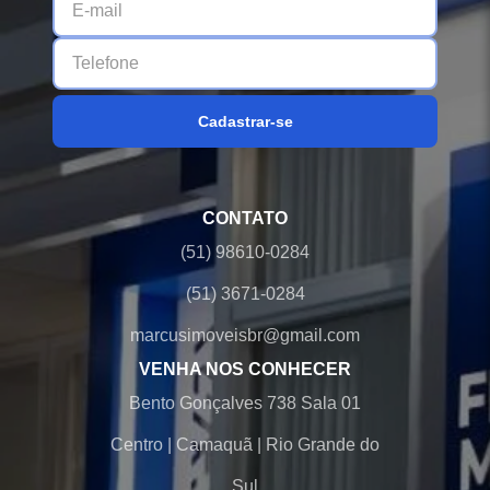
Cadastrar-se
CONTATO
(51) 98610-0284
(51) 3671-0284
marcusimoveisbr@gmail.com
VENHA NOS CONHECER
Bento Gonçalves 738 Sala 01
Centro
|
Camaquã
|
Rio Grande do
Sul