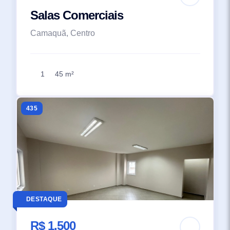
Salas Comerciais
Camaquã, Centro
1
45 m²
435
DESTAQUE
R$ 1.500