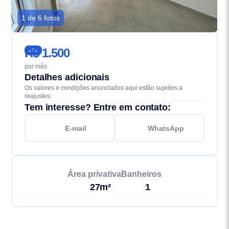
1 de 6 fotos
R$ 1.500
434
por mês
Detalhes adicionais
Os valores e condições anunciados aqui estão sujeitos a
reajustes.
Tem interesse? Entre em contato:
E-mail
WhatsApp
Área privativa
Banheiros
27m²
1