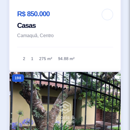
R$ 850.000
Casas
Camaquã, Centro
2
1
275 m²
94.88 m²
198