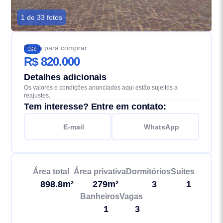
1 de 33 fotos
Preço para comprar
396
R$ 820.000
Detalhes adicionais
Os valores e condições anunciados aqui estão sujeitos a
reajustes.
Tem interesse? Entre em contato:
E-mail
WhatsApp
Área total
Área privativa
Dormitórios
Suítes
898.8m²
279m²
3
1
Banheiros
Vagas
1
3