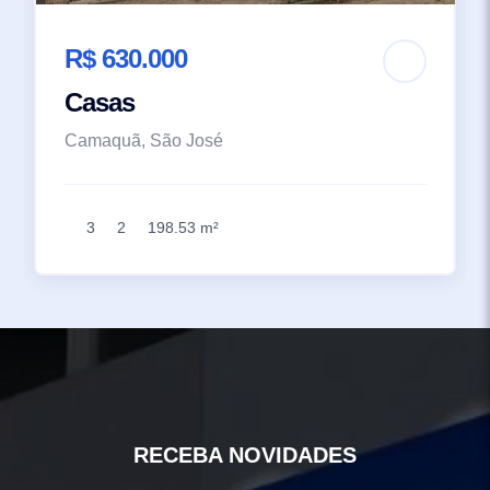
R$ 630.000
Casas
Camaquã, São José
3
2
198.53 m²
RECEBA NOVIDADES