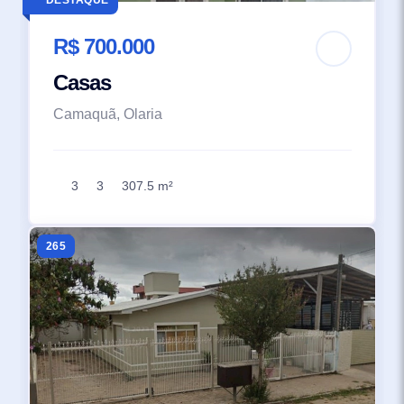
R$ 700.000
Casas
Camaquã, Olaria
3
3
307.5 m²
265