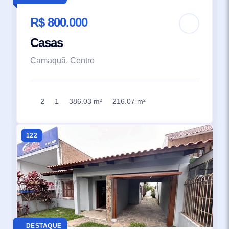
R$ 800.000
Casas
Camaquã, Centro
2
1
386.03 m²
216.07 m²
122
DESTAQUE