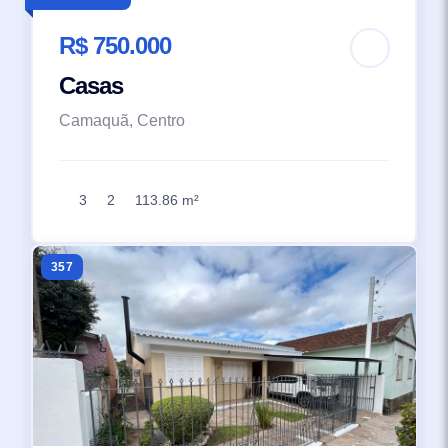
R$ 750.000
Casas
Camaquã, Centro
3
2
113.86 m²
357