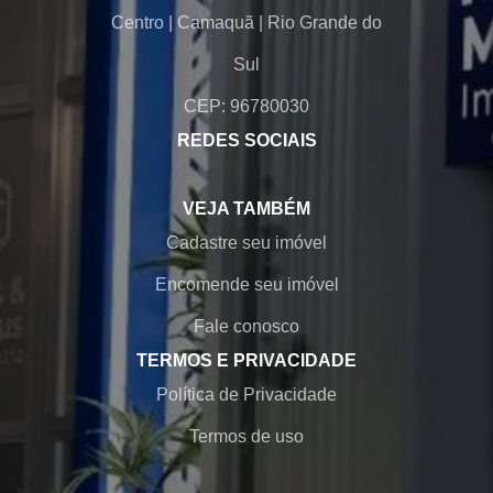
Centro
|
Camaquã
|
Rio Grande do
Sul
CEP: 96780030
REDES SOCIAIS
VEJA TAMBÉM
Cadastre seu imóvel
Encomende seu imóvel
Fale conosco
TERMOS E PRIVACIDADE
Política de Privacidade
Termos de uso