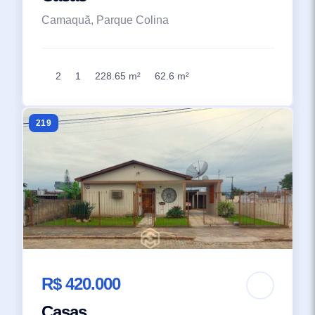
Camaquã, Parque Colina
2
1
228.65 m²
62.6 m²
219
R$ 420.000
Casas