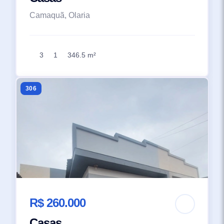
Camaquã, Olaria
3
1
346.5 m²
306
R$ 260.000
Casas