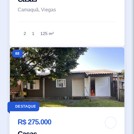
Camaquã, Viegas
2
1
125 m²
88
DESTAQUE
R$ 275.000
Casas