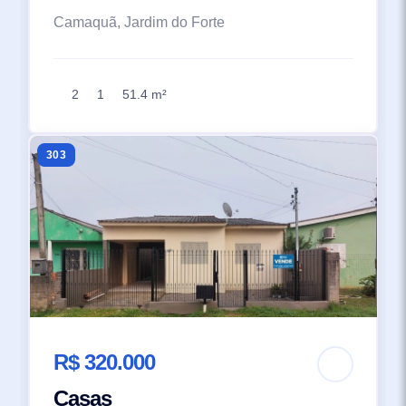
Camaquã, Jardim do Forte
2
1
51.4 m²
303
R$ 320.000
Casas