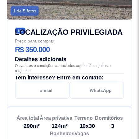
1 de 5 fotos
LOCALIZAÇÃO PRIVILEGIADA
383
Preço para comprar
R$ 350.000
Detalhes adicionais
Os valores e condições anunciados aqui estão sujeitos a
reajustes.
Tem interesse? Entre em contato:
E-mail
WhatsApp
Área total
Área privativa
Terreno
Dormitórios
290m²
124m²
10x30
3
Banheiros
Vagas