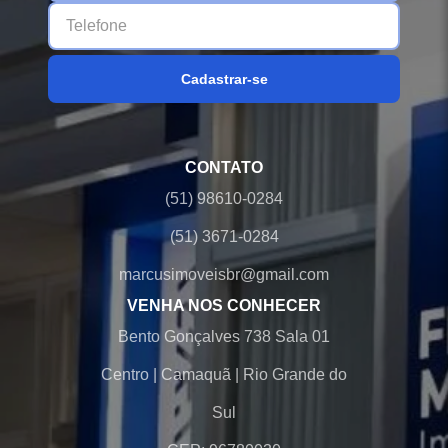
Cadastrar-se
CONTATO
(51) 98610-0284
(51) 3671-0284
marcusimoveisbr@gmail.com
VENHA NOS CONHECER
Bento Gonçalves 738 Sala 01
Centro
|
Camaquã
|
Rio Grande do
Sul