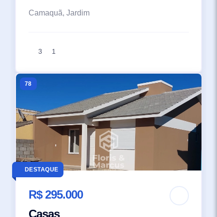
Camaquã, Jardim
3
1
78
DESTAQUE
R$ 295.000
Casas