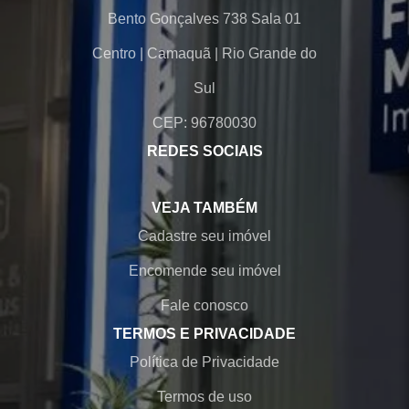
Bento Gonçalves 738 Sala 01
Centro
|
Camaquã
|
Rio Grande do
Sul
CEP: 96780030
REDES SOCIAIS
VEJA TAMBÉM
Cadastre seu imóvel
Encomende seu imóvel
Fale conosco
TERMOS E PRIVACIDADE
Política de Privacidade
Termos de uso