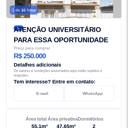
1 de 16 fotos
ATENÇÃO UNIVERSITÁRIO
353
PARA ESSA OPORTUNIDADE
Preço para comprar
R$ 250.000
Detalhes adicionais
Os valores e condições anunciados aqui estão sujeitos a
reajustes.
Tem interesse? Entre em contato:
E-mail
WhatsApp
Área total
Área privativa
Dormitórios
55.1m²
47.65m²
2