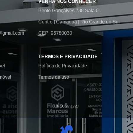
VENHA NOS CONHECER
Bento Gonçalves 738 Sala 01
Centro
|
Camaquã
|
Rio Grande do Sul
@gmail.com
CEP: 96780030
TERMOS E PRIVACIDADE
vel
Política de Privacidade
móvel
Termos de uso
CRECI
27.172J