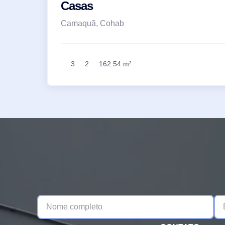
Casas
Camaquã, Cohab
3
2
162.54 m²