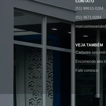
CONTATO
(51) 98610-0284
(51) 3671-0284
marcusimoveisbr
VEJA TAMBÉM
Cadastre seu imó
Encomende seu i
Fale conosco