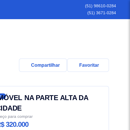
(51) 98610-0284
(51) 3671-0284
Compartilhar
Favoritar
MÓVEL NA PARTE ALTA DA
58
CIDADE
eço para comprar
$ 320.000