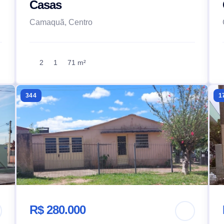
Casas
Camaquã, Centro
2
1
71 m²
344
1
R$ 280.000