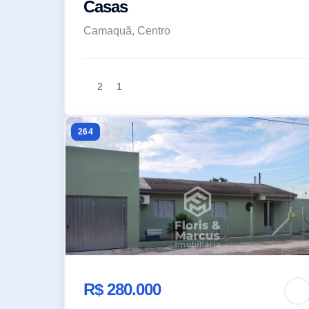
Casas
Camaquã, Centro
2
1
264
R$ 280.000