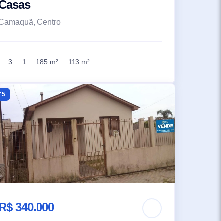
Casas
Camaquã, Centro
3
1
185 m²
113 m²
75
R$ 340.000