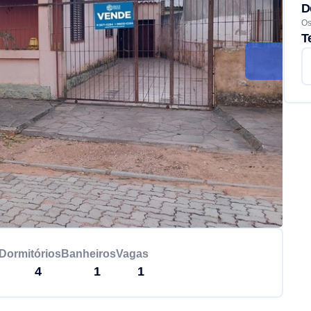
D
Os
T
Dormitórios
Banheiros
Vagas
4
1
1