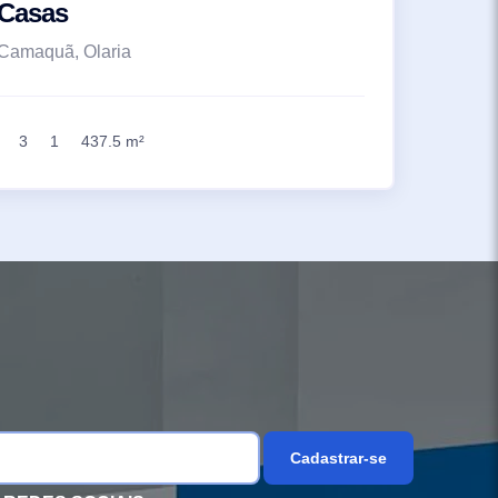
Casas
Camaquã, Olaria
3
1
437.5 m²
Cadastrar-se