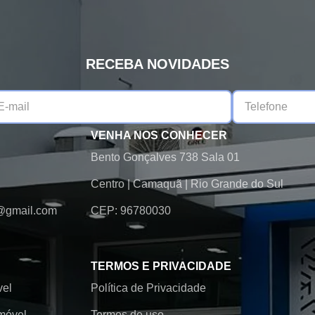
RECEBA NOVIDADES
VENHA NOS CONHECER
Bento Gonçalves 738 Sala 01
Centro
|
Camaquã
|
Rio Grande do Sul
@gmail.com
CEP: 96780030
TERMOS E PRIVACIDADE
vel
Política de Privacidade
móvel
Termos de uso