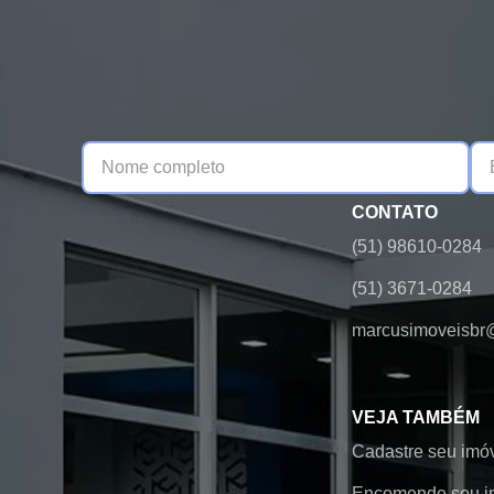
CONTATO
(51) 98610-0284
(51) 3671-0284
marcusimoveisbr
VEJA TAMBÉM
Cadastre seu imó
Encomende seu i