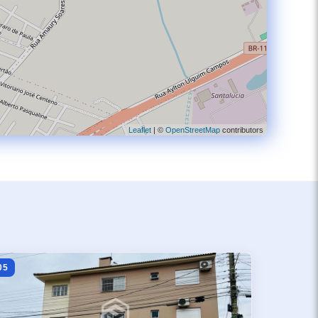
Leaflet
| ©
OpenStreetMap
contributors
05