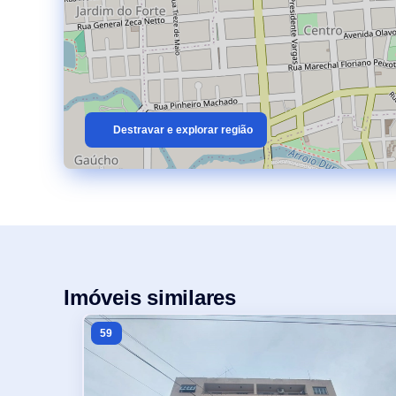
Destravar e explorar região
Imóveis similares
59