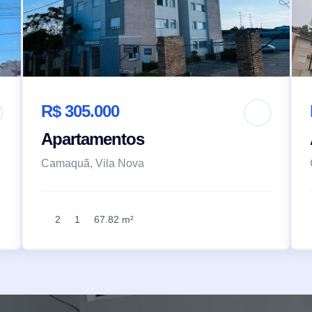
R$ 305.000
Apartamentos
Camaquã, Vila Nova
2
1
67.82 m²