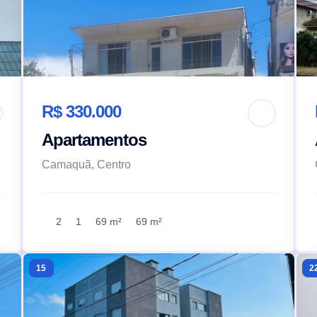
R$ 330.000
Apartamentos
Camaquã, Centro
2
1
69 m²
69 m²
15
2