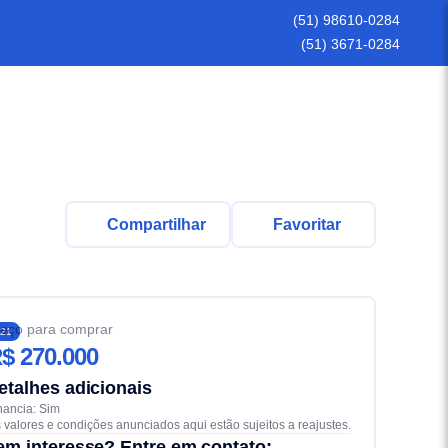
(51) 98610-0284
(51) 3671-0284
Compartilhar
Favoritar
eço para comprar
21
$ 270.000
etalhes adicionais
nancia: Sim
 valores e condições anunciados aqui estão sujeitos a reajustes.
em interesse? Entre em contato: