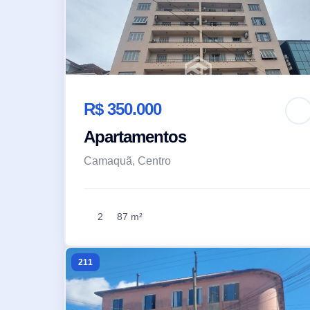
R$ 350.000
Apartamentos
Camaquã, Centro
2
87 m²
211