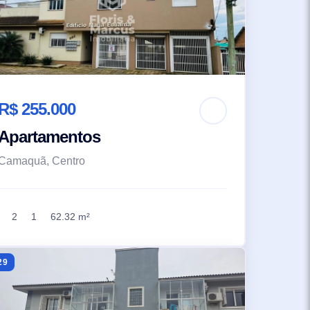
R$ 255.000
Apartamentos
Camaquã, Centro
2
1
62.32 m²
29