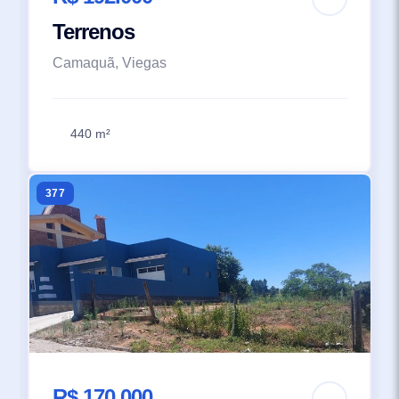
Terrenos
Camaquã, Viegas
440 m²
377
R$ 170.000