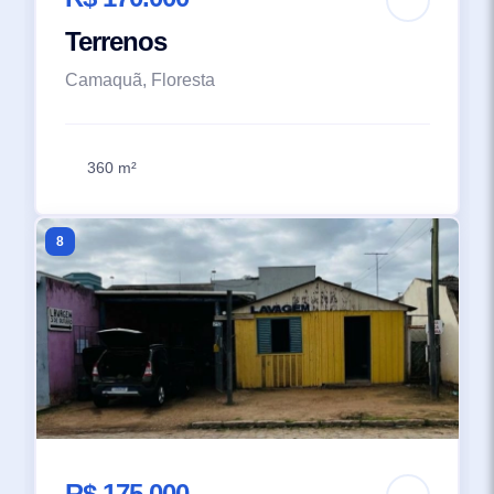
Terrenos
Camaquã, Floresta
360 m²
8
R$ 175.000