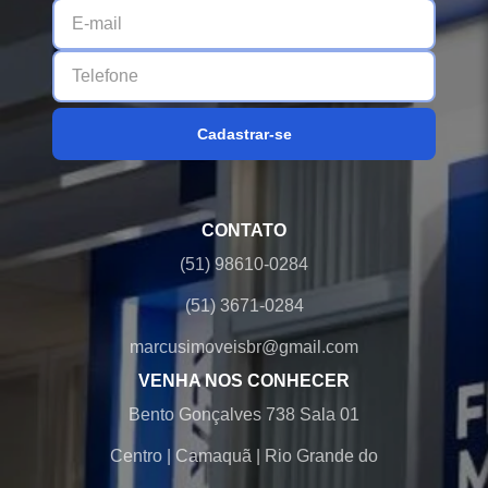
Cadastrar-se
CONTATO
(51) 98610-0284
(51) 3671-0284
marcusimoveisbr@gmail.com
VENHA NOS CONHECER
Bento Gonçalves 738 Sala 01
Centro
|
Camaquã
|
Rio Grande do