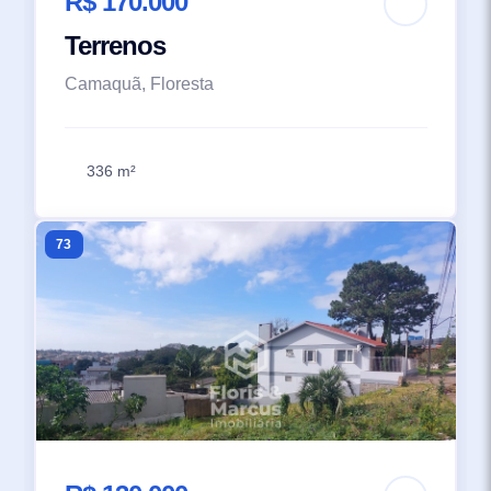
R$ 170.000
Terrenos
Camaquã, Floresta
336 m²
73