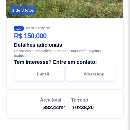
1 de 3 fotos
Preço para comprar
102
R$ 150.000
Detalhes adicionais
Os valores e condições anunciados aqui estão sujeitos a
reajustes.
Tem interesse? Entre em contato:
E-mail
WhatsApp
Área total
Terreno
382.44m²
10x38,20