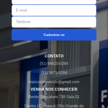
Cadastrar-se
CONTATO
(51) 98610-0284
(51) 3671-0284
marcusimoveisbr@gmail.com
VENHA NOS CONHECER
Bento Gonçalves 738 Sala 01
Centro
|
Camaquã
|
Rio Grande do